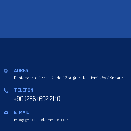
ADRES
Deniz Mahallesi Sahil Caddesi 2/A İğneada – Demirköy / Kırklareli
TELEFON
+90 (288) 692 21 10
E-MAİL
info@igneadameltemhotel.com